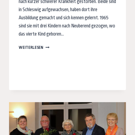
nach kurzer schwerer Krankheit gestorben. Beide sind
in Schleswig aufgewachsen, haben dort ihre
Ausbildung gemacht und sich kennen gelernt. 1965
sind sie mit drei Kindern nach Neuberend gezogen, wo
das vierte Kind geboren…
ERINNERUNG
WEITERLESEN
AN
WILMA
UND
DIETER
OHL